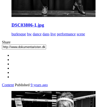
DSC03806-1.jpg
burlesque
bw
dance
dans
live
performance
scene
Share
Content
Published
9 years ago