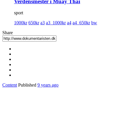
Verdensmester i Muay Thai
sport
1000kr
650kr
a3
a3_1000kr
a4
a4_650kr
bw
Share
Content
Published
9 years ago