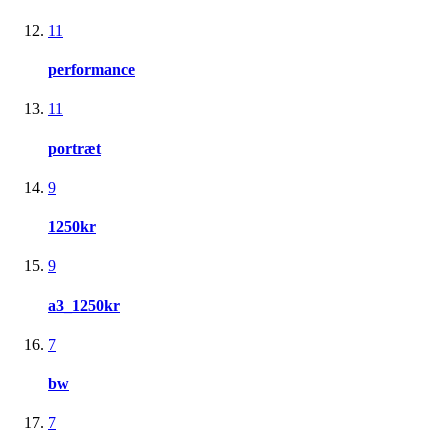
11
performance
11
portræt
9
1250kr
9
a3_1250kr
7
bw
7