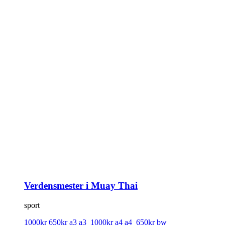
Verdensmester i Muay Thai
sport
1000kr
650kr
a3
a3_1000kr
a4
a4_650kr
bw