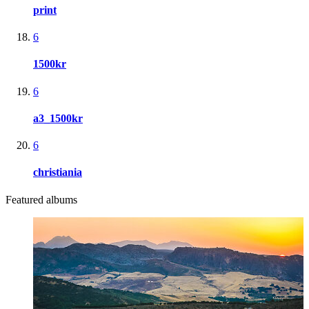
print
6
1500kr
6
a3_1500kr
6
christiania
Featured albums