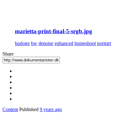
marietta-print-final-5-srgb.jpg
budoire
bw
denoise
enhanced
homeshoot
portræt
Share
Content
Published
9 years ago