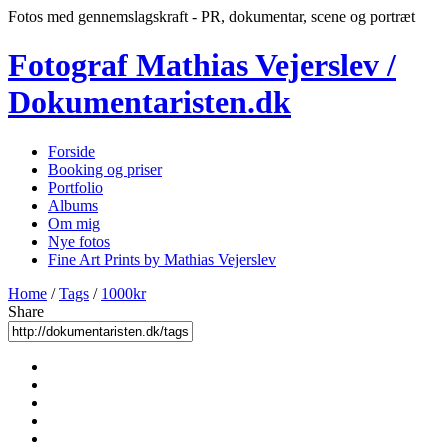
Fotos med gennemslagskraft - PR, dokumentar, scene og portræt
Fotograf Mathias Vejerslev /
Dokumentaristen.dk
Forside
Booking og priser
Portfolio
Albums
Om mig
Nye fotos
Fine Art Prints by Mathias Vejerslev
Home
/
Tags
/
1000kr
Share