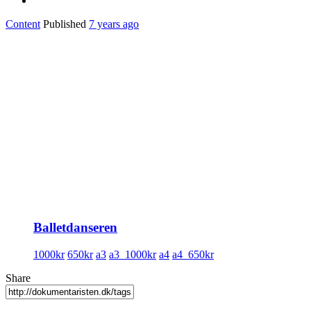
Content
Published
7 years ago
Balletdanseren
1000kr
650kr
a3
a3_1000kr
a4
a4_650kr
Share