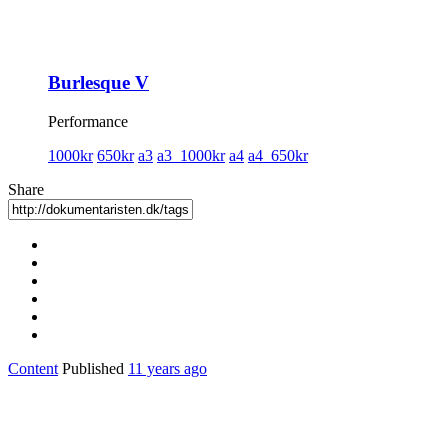
Burlesque V
Performance
1000kr
650kr
a3
a3_1000kr
a4
a4_650kr
Share
Content
Published
11 years ago