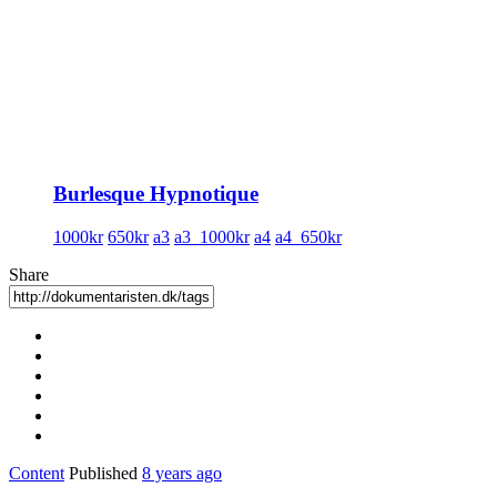
Burlesque Hypnotique
1000kr
650kr
a3
a3_1000kr
a4
a4_650kr
Share
Content
Published
8 years ago