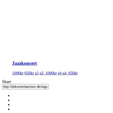
Jazzkoncert
1000kr
650kr
a3
a3_1000kr
a4
a4_650kr
Share