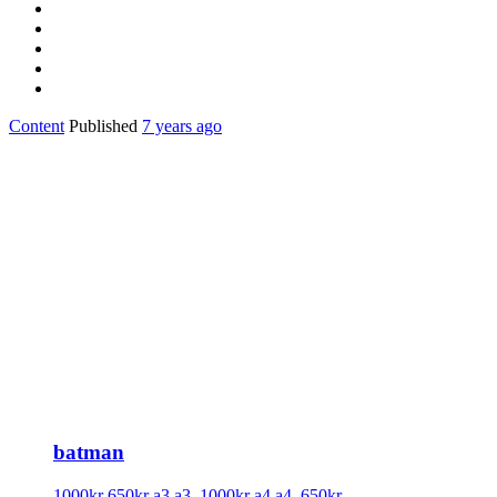
Content
Published
7 years ago
batman
1000kr
650kr
a3
a3_1000kr
a4
a4_650kr