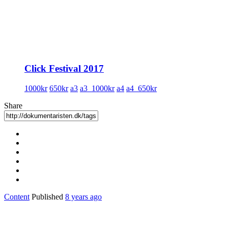
Click Festival 2017
1000kr
650kr
a3
a3_1000kr
a4
a4_650kr
Share
Content
Published
8 years ago