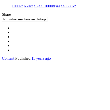
1000kr
650kr
a3
a3_1000kr
a4
a4_650kr
Share
Content
Published
11 years ago