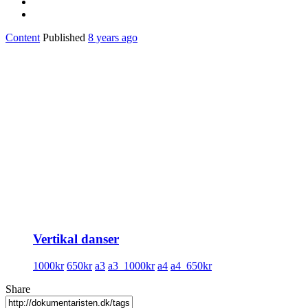
Content
Published
8 years ago
Vertikal danser
1000kr
650kr
a3
a3_1000kr
a4
a4_650kr
Share