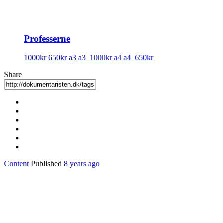
Professerne
1000kr
650kr
a3
a3_1000kr
a4
a4_650kr
Share
Content
Published
8 years ago