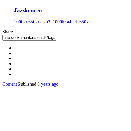
Jazzkoncert
1000kr
650kr
a3
a3_1000kr
a4
a4_650kr
Share
Content
Published
8 years ago