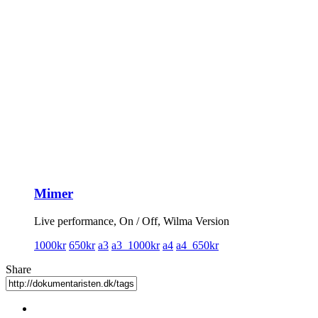
Mimer
Live performance, On / Off, Wilma Version
1000kr
650kr
a3
a3_1000kr
a4
a4_650kr
Share