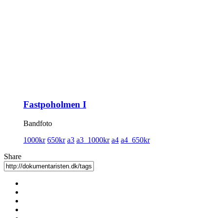
Fastpoholmen I
Bandfoto
1000kr
650kr
a3
a3_1000kr
a4
a4_650kr
Share