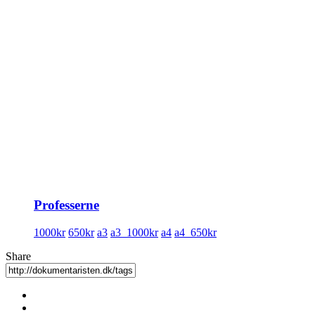
Professerne
1000kr
650kr
a3
a3_1000kr
a4
a4_650kr
Share