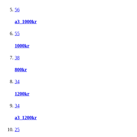
56
a3_1000kr
55
1000kr
38
800kr
34
1200kr
34
a3_1200kr
25