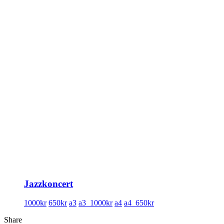
Jazzkoncert
1000kr
650kr
a3
a3_1000kr
a4
a4_650kr
Share