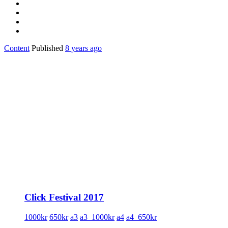
Content
Published
8 years ago
Click Festival 2017
1000kr
650kr
a3
a3_1000kr
a4
a4_650kr