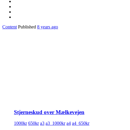
Content
Published
8 years ago
Stjerneskud over Mælkevejen
1000kr
650kr
a3
a3_1000kr
a4
a4_650kr