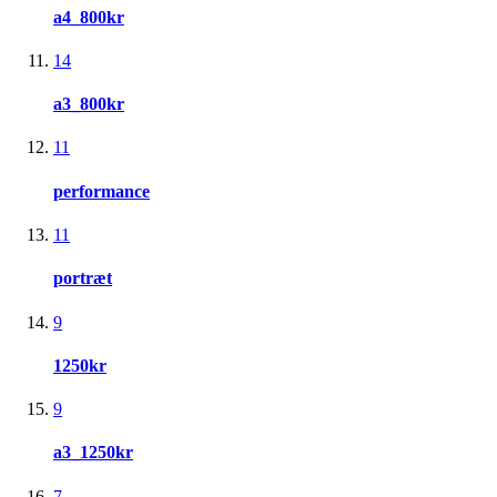
a4_800kr
14
a3_800kr
11
performance
11
portræt
9
1250kr
9
a3_1250kr
7