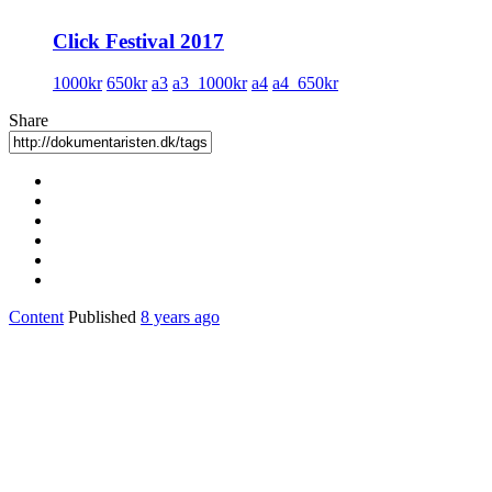
Click Festival 2017
1000kr
650kr
a3
a3_1000kr
a4
a4_650kr
Share
Content
Published
8 years ago