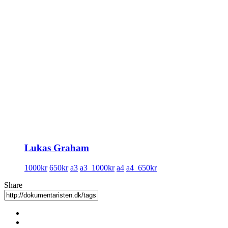
Lukas Graham
1000kr
650kr
a3
a3_1000kr
a4
a4_650kr
Share