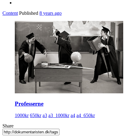
Content
Published
8 years ago
Professerne
1000kr
650kr
a3
a3_1000kr
a4
a4_650kr
Share