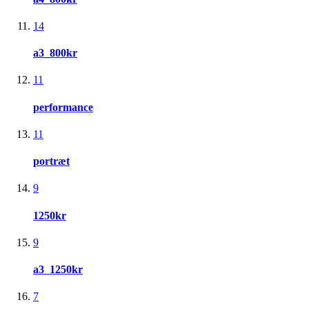
14
a3_800kr
11
performance
11
portræt
9
1250kr
9
a3_1250kr
7