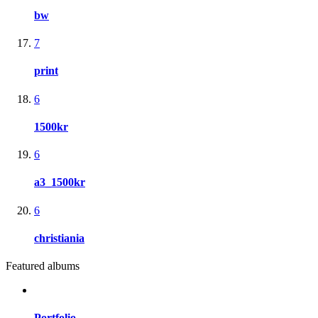
bw
7
print
6
1500kr
6
a3_1500kr
6
christiania
Featured albums
Portfolio