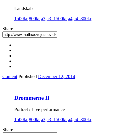
Landskab
1500kr
800kr
a3
a3_1500kr
a4
a4_800kr
Share
Content
Published
December 12, 2014
Drømmerne II
Portræt / Live performance
1500kr
800kr
a3
a3_1500kr
a4
a4_800kr
Share