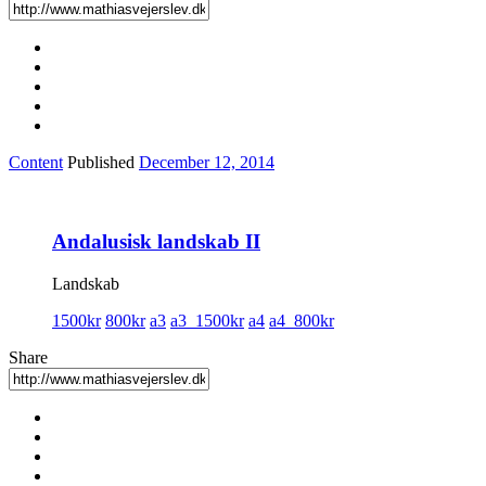
Content
Published
December 12, 2014
Andalusisk landskab II
Landskab
1500kr
800kr
a3
a3_1500kr
a4
a4_800kr
Share