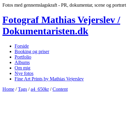
Fotos med gennemslagskraft - PR, dokumentar, scene og portræt
Fotograf Mathias Vejerslev /
Dokumentaristen.dk
Forside
Booking og priser
Portfolio
Albums
Om mig
Nye fotos
Fine Art Prints by Mathias Vejerslev
Home
/
Tags
/
a4_650kr
/
Content