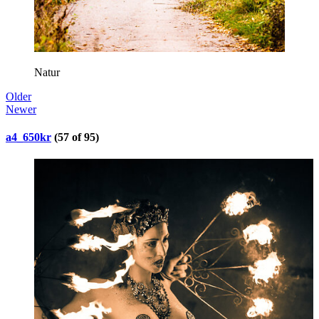
Natur
Older
Newer
a4_650kr
(57 of 95)