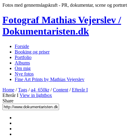
Fotos med gennemslagskraft - PR, dokumentar, scene og portræt
Fotograf Mathias Vejerslev /
Dokumentaristen.dk
Forside
Booking og priser
Portfolio
Albums
Om mig
Nye fotos
Fine Art Prints by Mathias Vejerslev
Home
/
Tags
/
a4_650kr
/
Content
/
Efterår I
Efterår I
View in lightbox
Share