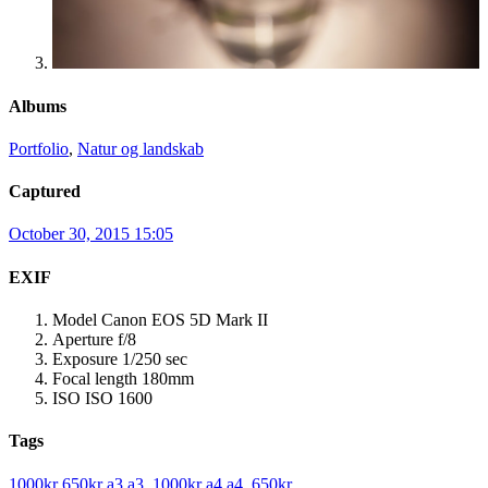
Albums
Portfolio
,
Natur og landskab
Captured
October 30, 2015 15:05
EXIF
Model
Canon EOS 5D Mark II
Aperture
f/8
Exposure
1/250 sec
Focal length
180mm
ISO
ISO 1600
Tags
1000kr
650kr
a3
a3_1000kr
a4
a4_650kr