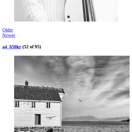
Older
Newer
a4_650kr
(52 of 95)