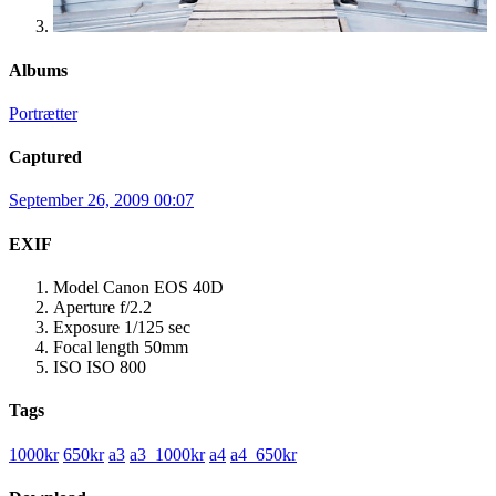
Albums
Portrætter
Captured
September 26, 2009 00:07
EXIF
Model
Canon EOS 40D
Aperture
f/2.2
Exposure
1/125 sec
Focal length
50mm
ISO
ISO 800
Tags
1000kr
650kr
a3
a3_1000kr
a4
a4_650kr