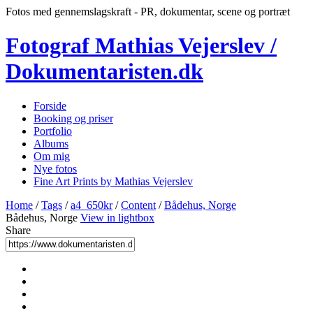
Fotos med gennemslagskraft - PR, dokumentar, scene og portræt
Fotograf Mathias Vejerslev /
Dokumentaristen.dk
Forside
Booking og priser
Portfolio
Albums
Om mig
Nye fotos
Fine Art Prints by Mathias Vejerslev
Home
/
Tags
/
a4_650kr
/
Content
/
Bådehus, Norge
Bådehus, Norge
View in lightbox
Share