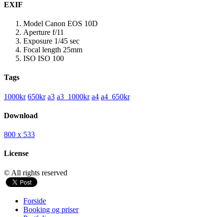
EXIF
Model
Canon EOS 10D
Aperture
f/11
Exposure
1/45 sec
Focal length
25mm
ISO
ISO 100
Tags
1000kr
650kr
a3
a3_1000kr
a4
a4_650kr
Download
800 x 533
License
© All rights reserved
Forside
Booking og priser