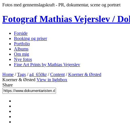
Fotos med gennemslagskraft - PR, dokumentar, scene og portræt
Fotograf Mathias Vejerslev / D
Forside
Booking og priser
Portfolio
Albums
Om mig
Nye fotos
Fine Art Prints by Mathias Vejerslev
Home
/
Tags
/
a4_650kr
/
Content
/
Koerner & Ørsted
Koerner & Ørsted
View in lightbox
Share