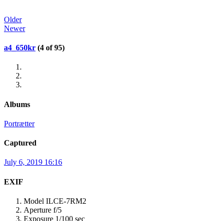
Older
Newer
a4_650kr
(4 of 95)
Albums
Portrætter
Captured
July 6, 2019 16:16
EXIF
Model
ILCE-7RM2
Aperture
f/5
Exposure
1/100 sec