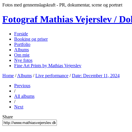
Fotos med gennemslagskraft - PR, dokumentar, scene og portræt
Fotograf Mathias Vejerslev / D
Forside
Booking og priser
Portfolio
Albums
Om mig
Nye fotos
Fine Art Prints by Mathias Vejerslev
Home
/
Albums
/
Live performance
/
Date: December 11, 2024
Previous
/
All albums
/
Next
Share