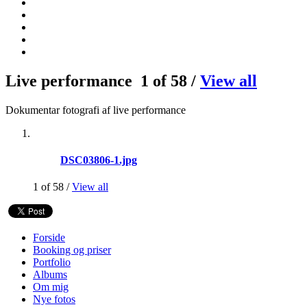
Live performance
1 of 58 /
View all
Dokumentar fotografi af live performance
DSC03806-1.jpg
1 of 58 /
View all
Forside
Booking og priser
Portfolio
Albums
Om mig
Nye fotos