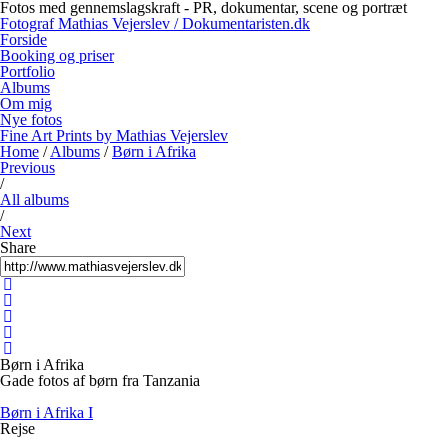
Fotos med gennemslagskraft - PR, dokumentar, scene og portræt
Fotograf Mathias Vejerslev / Dokumentaristen.dk
Forside
Booking og priser
Portfolio
Albums
Om mig
Nye fotos
Fine Art Prints by Mathias Vejerslev
Home
/
Albums
/
Børn i Afrika
Previous
/
All albums
/
Next
Share
Børn i Afrika
Gade fotos af børn fra Tanzania
Børn i Afrika I
Rejse