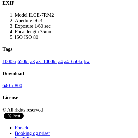
EXIF
Model
ILCE-7RM2
Aperture
f/6.3
Exposure
1/60 sec
Focal length
35mm
ISO
ISO 80
Tags
1000kr
650kr
a3
a3_1000kr
a4
a4_650kr
bw
Download
640 x 800
License
© All rights reserved
Forside
Booking og priser