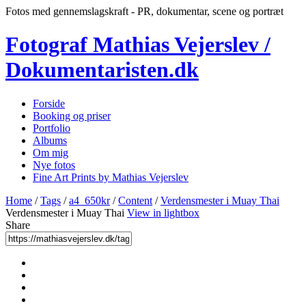
Fotos med gennemslagskraft - PR, dokumentar, scene og portræt
Fotograf Mathias Vejerslev /
Dokumentaristen.dk
Forside
Booking og priser
Portfolio
Albums
Om mig
Nye fotos
Fine Art Prints by Mathias Vejerslev
Home
/
Tags
/
a4_650kr
/
Content
/
Verdensmester i Muay Thai
Verdensmester i Muay Thai
View in lightbox
Share