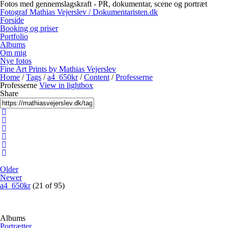
Fotos med gennemslagskraft - PR, dokumentar, scene og portræt
Fotograf Mathias Vejerslev / Dokumentaristen.dk
Forside
Booking og priser
Portfolio
Albums
Om mig
Nye fotos
Fine Art Prints by Mathias Vejerslev
Home
/
Tags
/
a4_650kr
/
Content
/
Professerne
Professerne
View in lightbox
Share
Older
Newer
a4_650kr
(21 of 95)
Albums
Portrætter