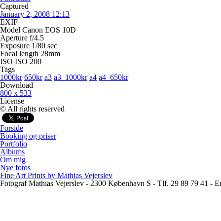
Captured
January 2, 2008 12:13
EXIF
Model
Canon EOS 10D
Aperture
f/4.5
Exposure
1/80 sec
Focal length
28mm
ISO
ISO 200
Tags
1000kr
650kr
a3
a3_1000kr
a4
a4_650kr
Download
800 x 533
License
© All rights reserved
Forside
Booking og priser
Portfolio
Albums
Om mig
Nye fotos
Fine Art Prints by Mathias Vejerslev
Fotograf Mathias Vejerslev - 2300 København S - Tlf. 29 89 79 41 -