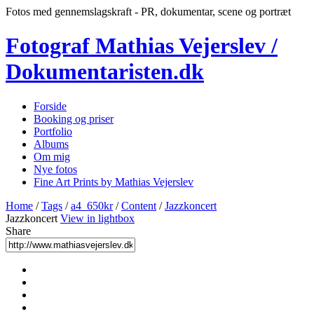
Fotos med gennemslagskraft - PR, dokumentar, scene og portræt
Fotograf Mathias Vejerslev /
Dokumentaristen.dk
Forside
Booking og priser
Portfolio
Albums
Om mig
Nye fotos
Fine Art Prints by Mathias Vejerslev
Home
/
Tags
/
a4_650kr
/
Content
/
Jazzkoncert
Jazzkoncert
View in lightbox
Share