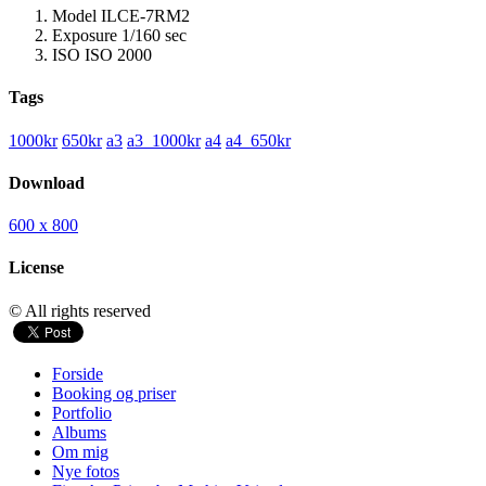
Model
ILCE-7RM2
Exposure
1/160 sec
ISO
ISO 2000
Tags
1000kr
650kr
a3
a3_1000kr
a4
a4_650kr
Download
600 x 800
License
© All rights reserved
Forside
Booking og priser
Portfolio
Albums
Om mig
Nye fotos