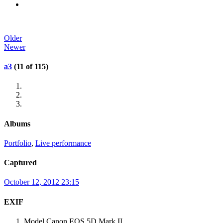
Older
Newer
a3
(11 of 115)
Albums
Portfolio
,
Live performance
Captured
October 12, 2012 23:15
EXIF
Model
Canon EOS 5D Mark II