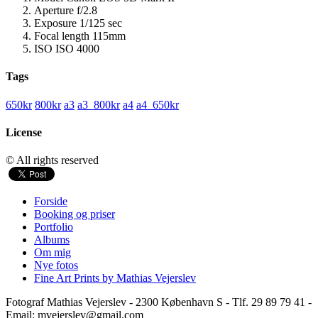
Aperture
f/2.8
Exposure
1/125 sec
Focal length
115mm
ISO
ISO 4000
Tags
650kr
800kr
a3
a3_800kr
a4
a4_650kr
License
© All rights reserved
Forside
Booking og priser
Portfolio
Albums
Om mig
Nye fotos
Fine Art Prints by Mathias Vejerslev
Fotograf Mathias Vejerslev - 2300 København S - Tlf. 29 89 79 41 -
Email: mvejerslev@gmail.com