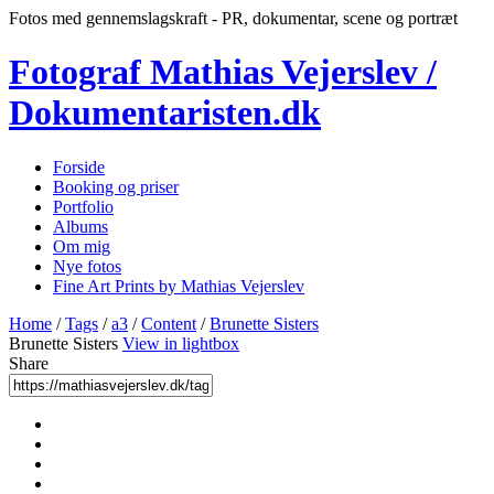
Fotos med gennemslagskraft - PR, dokumentar, scene og portræt
Fotograf Mathias Vejerslev /
Dokumentaristen.dk
Forside
Booking og priser
Portfolio
Albums
Om mig
Nye fotos
Fine Art Prints by Mathias Vejerslev
Home
/
Tags
/
a3
/
Content
/
Brunette Sisters
Brunette Sisters
View in lightbox
Share