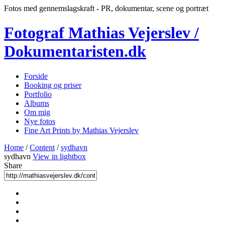
Fotos med gennemslagskraft - PR, dokumentar, scene og portræt
Fotograf Mathias Vejerslev /
Dokumentaristen.dk
Forside
Booking og priser
Portfolio
Albums
Om mig
Nye fotos
Fine Art Prints by Mathias Vejerslev
Home
/
Content
/
sydhavn
sydhavn
View in lightbox
Share