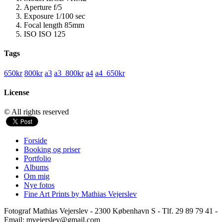
Aperture
f/5
Exposure
1/100 sec
Focal length
85mm
ISO
ISO 125
Tags
650kr
800kr
a3
a3_800kr
a4
a4_650kr
License
© All rights reserved
Forside
Booking og priser
Portfolio
Albums
Om mig
Nye fotos
Fine Art Prints by Mathias Vejerslev
Fotograf Mathias Vejerslev - 2300 København S - Tlf. 29 89 79 41 -
Email: mvejerslev@gmail.com