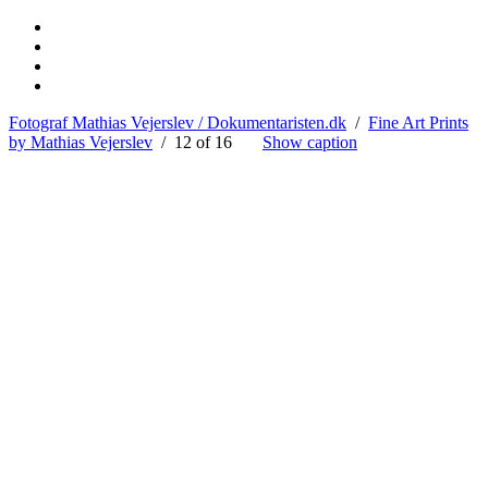
Fotograf Mathias Vejerslev / Dokumentaristen.dk
/
Fine Art Prints
by Mathias Vejerslev
/ 12 of 16
Show caption